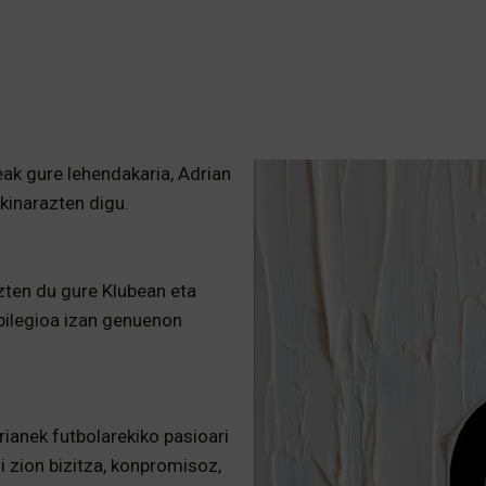
eak gure lehendakaria, Adrian
akinarazten digu.
zten du gure Klubean eta
ibilegioa izan genuenon
rianek futbolarekiko pasioari
i zion bizitza, konpromisoz,