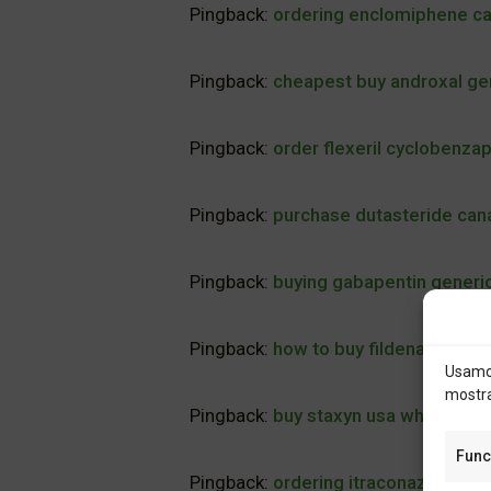
Pingback:
ordering enclomiphene c
Pingback:
cheapest buy androxal gen
Pingback:
order flexeril cyclobenzap
Pingback:
purchase dutasteride can
Pingback:
buying gabapentin generi
Pingback:
how to buy fildena generic
Usamos
mostra
Pingback:
buy staxyn usa where to 
Func
Pingback:
ordering itraconazole gene