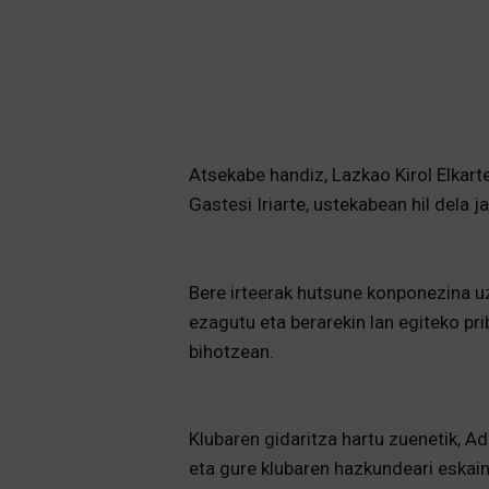
Atsekabe handiz, Lazkao Kirol Elkart
Gastesi Iriarte, ustekabean hil dela j
Bere irteerak hutsune konponezina u
ezagutu eta berarekin lan egiteko pr
bihotzean.
Klubaren gidaritza hartu zuenetik, Ad
eta gure klubaren hazkundeari eskain