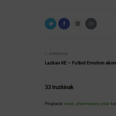
AURREKOA
Lazkao KE – Futbol Emotion akor
33 Iruzkinak
Pingback:
nous. pharmacies pour ka