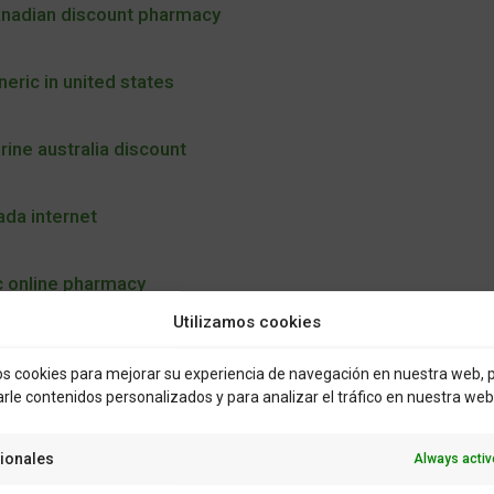
anadian discount pharmacy
eric in united states
rine australia discount
ada internet
c online pharmacy
Utilizamos cookies
 real
 cookies para mejorar su experiencia de navegación en nuestra web, 
rle contenidos personalizados y para analizar el tráfico en nuestra web
buy
ionales
Always activ
ric available in united states