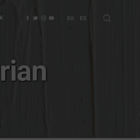
K
EU
ES
rian