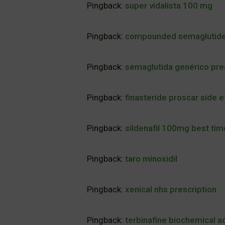
Pingback:
super vidalista 100 mg
Pingback:
compounded semaglutide c
Pingback:
semaglutida genérico pre
Pingback:
finasteride proscar side 
Pingback:
sildenafil 100mg best tim
Pingback:
taro minoxidil
Pingback:
xenical nhs prescription
Pingback:
terbinafine biochemical a