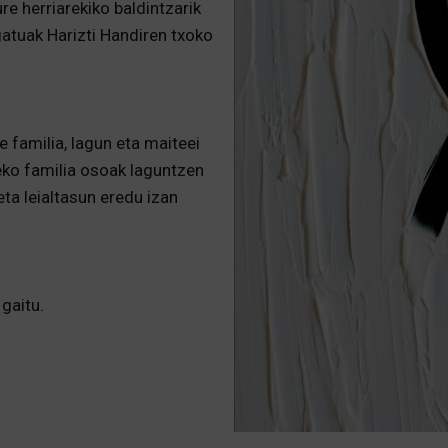
re herriarekiko baldintzarik
atuak Harizti Handiren txoko
 familia, lagun eta maiteei
teko familia osoak laguntzen
ta leialtasun eredu izan
gaitu.