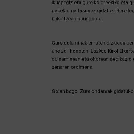
ikuspegiz eta gure koloreekiko eta gu
gabeko maitasunez gidatuz. Bere leg
bakoitzean iraungo du.
Gure doluminak ematen dizkiegu bere
une zail honetan. Lazkao Kirol Elkar
du saminean eta ohorean dedikazio e
zenaren oroimena.
Goian bego. Zure ondareak gidatuko 