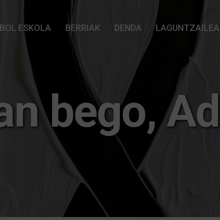
BOL ESKOLA
BERRIAK
DENDA
LAGUNTZAILEA
an bego, Ad