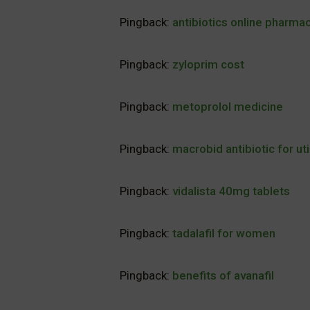
Pingback:
antibiotics online pharma
Pingback:
zyloprim cost
Pingback:
metoprolol medicine
Pingback:
macrobid antibiotic for uti
Pingback:
vidalista 40mg tablets
Pingback:
tadalafil for women
Pingback:
benefits of avanafil