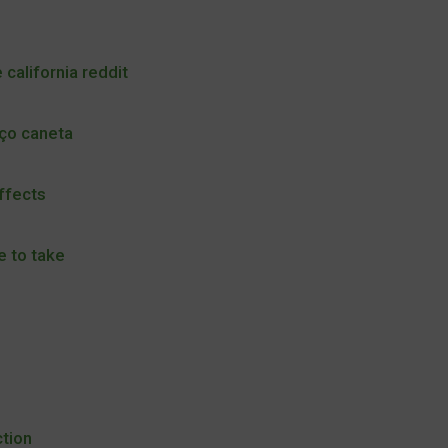
alifornia reddit
ço caneta
effects
e to take
ction