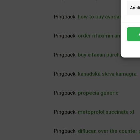
Anal
Pingback:
how to buy avodart gener
Pingback:
order rifaximin american
Pingback:
buy xifaxan purchase eng
Pingback:
kanadská sleva kamagra
Pingback:
propecia generic
Pingback:
metoprolol succinate xl
Pingback:
diflucan over the counter p