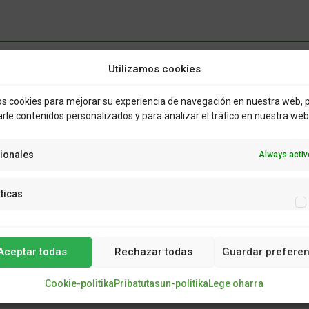
Utilizamos cookies
 cookies para mejorar su experiencia de navegación en nuestra web, 
rle contenidos personalizados y para analizar el tráfico en nuestra web
ionales
Always activ
íticas
Aceptar todas
Rechazar todas
Guardar preferen
Cookie-politika
Pribatutasun-politika
Lege oharra