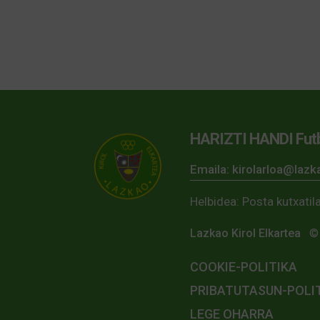
HARIZTI HANDI Futb
Emaila: kirolarloa@laz
Helbidea: Posta kutxati
Lazkao Kirol Elkartea
© 
COOKIE-POLITIKA
PRIBATUTASUN-POLI
LEGE OHARRA