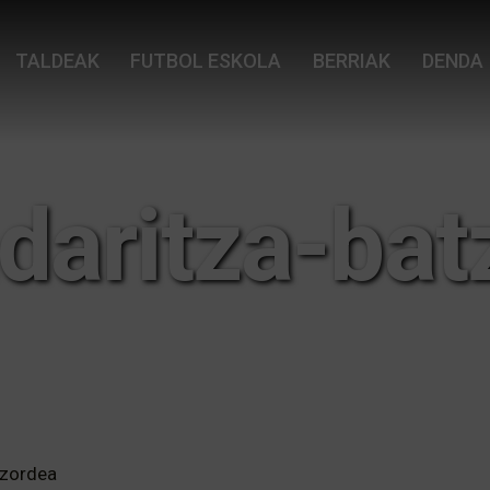
TALDEAK
FUTBOL ESKOLA
BERRIAK
DENDA
daritza-bat
tzordea