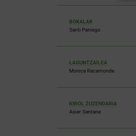
BOKALAK
Santi Paniego
LAGUNTZAILEA
Monica Racamonde
KIROL ZUZENDARIA
Asier Santana