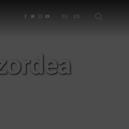
EU
ES
zordea