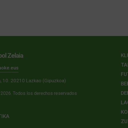
ol Zelaia
KL
TA
kaoke.eus
FU
la, 10. 20210 Lazkao (Gipuzkoa)
BE
DE
2026. Todos los derechos reservados
LA
KO
TIKA
ZU