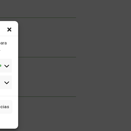
para
.
e
cias