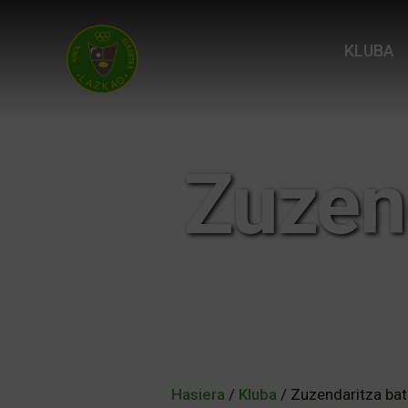
KLUBA
Zuzen
Hasiera
/
Kluba
/ Zuzendaritza ba