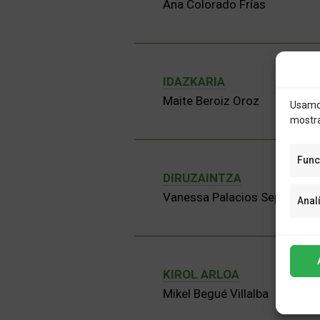
Ana Colorado Frías
IDAZKARIA
Maite Beroiz Oroz
Usamos
mostra
Func
DIRUZAINTZA
Vanessa Palacios Sepulveda
Anal
KIROL ARLOA
Mikel Begué Villalba