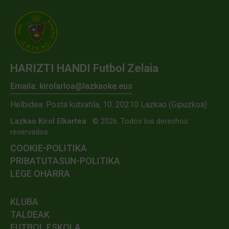
HARIZTI HANDI Futbol Zelaia
Emaila: kirolarloa@lazkaoke.eus
Helbidea: Posta kutxatila, 10. 20210 Lazkao (Gipuzkoa)
Lazkao Kirol Elkartea
© 2026. Todos los derechos
reservados
COOKIE-POLITIKA
PRIBATUTASUN-POLITIKA
LEGE OHARRA
KLUBA
TALDEAK
FUTBOL ESKOLA