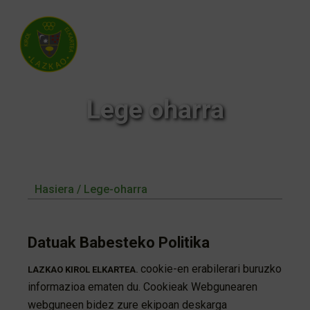
Lege oharra
Hasiera / Lege-oharra
Datuak Babesteko Politika
cookie-en erabilerari buruzko
LAZKAO KIROL ELKARTEA.
informazioa ematen du. Cookieak Webgunearen
webguneen bidez zure ekipoan deskarga