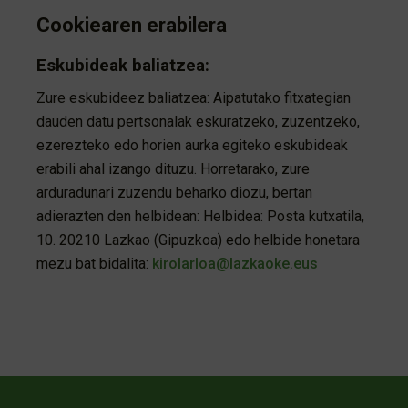
Cookiearen erabilera
Eskubideak baliatzea:
Zure eskubideez baliatzea: Aipatutako fitxategian
dauden datu pertsonalak eskuratzeko, zuzentzeko,
ezerezteko edo horien aurka egiteko eskubideak
erabili ahal izango dituzu. Horretarako, zure
arduradunari zuzendu beharko diozu, bertan
adierazten den helbidean: Helbidea: Posta kutxatila,
10. 20210 Lazkao (Gipuzkoa) edo helbide honetara
mezu bat bidalita:
kirolarloa@lazkaoke.eus