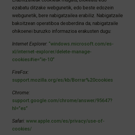
ezabatu ditzake webgunetik, edo beste edozein
webgunetik, bere nabigatzailea erabiliz. Nabigatzaile
bakoitzean operatiboa desberdina da; nabigatzaile
ohikoenei buruzko informazioa erakusten dugu:
Internet Explorer
:
“windows.microsoft.com/es-
xl/internet-explorer/delete-manage-
cookies#ie=”ie-10”
FireFox:
support.mozilla.org/es/kb/Borrar%20cookies
Chrome:
support.google.com/chrome/answer/95647?
hl=”es”
Safari
:
www.apple.com/es/privacy/use-of-
cookies/