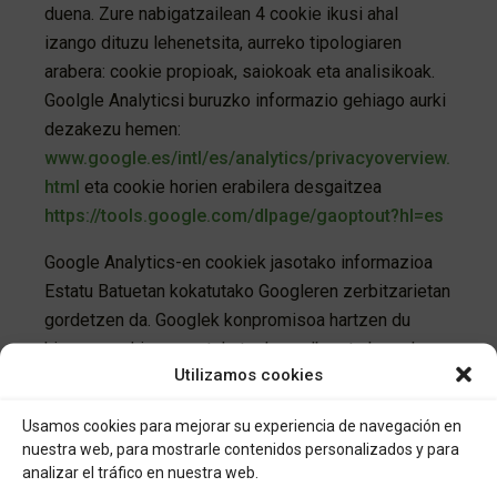
duena. Zure nabigatzailean 4 cookie ikusi ahal
izango dituzu lehenetsita, aurreko tipologiaren
arabera: cookie propioak, saiokoak eta analisikoak.
Goolgle Analyticsi buruzko informazio gehiago aurki
dezakezu hemen:
www.google.es/intl/es/analytics/privacyoverview.
html
eta cookie horien erabilera desgaitzea
https://tools.google.com/dlpage/gaoptout?hl=es
Google Analytics-en cookiek jasotako informazioa
Estatu Batuetan kokatutako Googleren zerbitzarietan
gordetzen da. Googlek konpromisoa hartzen du
hirugarrenekin ez partekatzeko, salbu eta legezko
Utilizamos cookies
aginduz eskatzen bazaio edo sistemaren
funtzionamendurako beharrezkoa bada. Googlek ez
Usamos cookies para mejorar su experiencia de navegación en
du zure IP helbidea beste edozein informaziorekin
nuestra web, para mostrarle contenidos personalizados y para
lotzen.
analizar el tráfico en nuestra web.