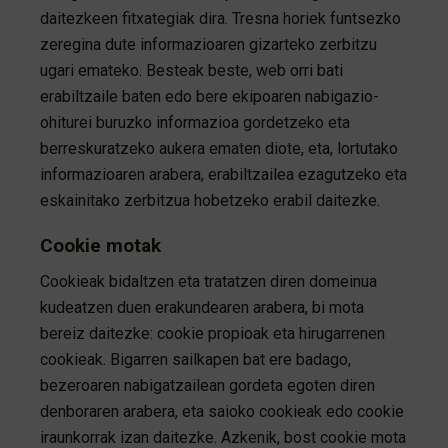
daitezkeen fitxategiak dira. Tresna horiek funtsezko
zeregina dute informazioaren gizarteko zerbitzu
ugari emateko. Besteak beste, web orri bati
erabiltzaile baten edo bere ekipoaren nabigazio-
ohiturei buruzko informazioa gordetzeko eta
berreskuratzeko aukera ematen diote, eta, lortutako
informazioaren arabera, erabiltzailea ezagutzeko eta
eskainitako zerbitzua hobetzeko erabil daitezke.
Cookie motak
Cookieak bidaltzen eta tratatzen diren domeinua
kudeatzen duen erakundearen arabera, bi mota
bereiz daitezke: cookie propioak eta hirugarrenen
cookieak. Bigarren sailkapen bat ere badago,
bezeroaren nabigatzailean gordeta egoten diren
denboraren arabera, eta saioko cookieak edo cookie
iraunkorrak izan daitezke. Azkenik, bost cookie mota