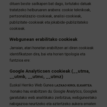
dituen beste sailkapen bat dago, lortutako datuak
tratatzeko helburuaren arabera: cookie teknikoak,
pertsonalizazio-cookieak, analisi-cookieak,
publizitate-cookieak eta jokabide-publizitateko
cookieak.
Webgunean erabilitako cookieak
Jarraian, atari honetan erabiltzen ari diren cookieak
identifikatzen dira, bai eta horien tipologia eta
funtzioa ere:
Google Analyticsen cookieak (__utma,
__utmb, __utmc, __utmz)
Euskal Herriko Web Gunea
.
LAZKAO KIROL ELKARTEA
honako hau erabiltzen du: Google Analytics, Googlek
garatutako web analitikako zerbitzua, webguneetako
nabigazioa neurtzeko eta aztertzeko aukera ematen