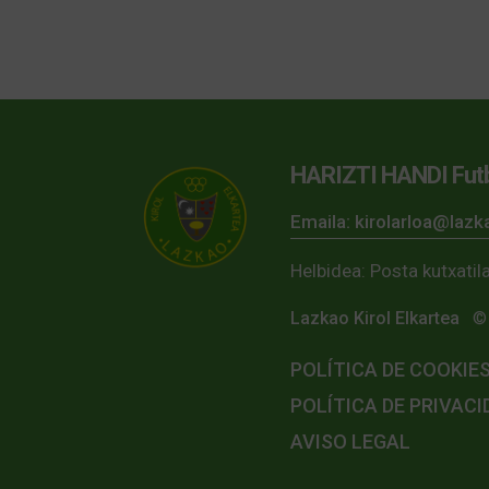
HARIZTI HANDI Futb
Emaila: kirolarloa@laz
Helbidea: Posta kutxati
Lazkao Kirol Elkartea
© 
POLÍTICA DE COOKIE
POLÍTICA DE PRIVACI
AVISO LEGAL