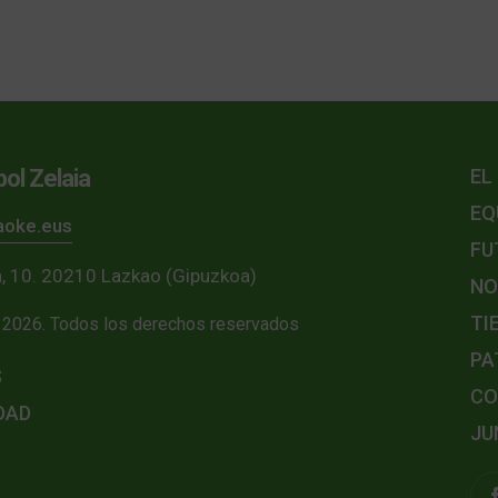
ol Zelaia
EL
EQ
kaoke.eus
FU
la, 10. 20210 Lazkao (Gipuzkoa)
NO
TI
2026. Todos los derechos reservados
PA
S
CO
DAD
JU