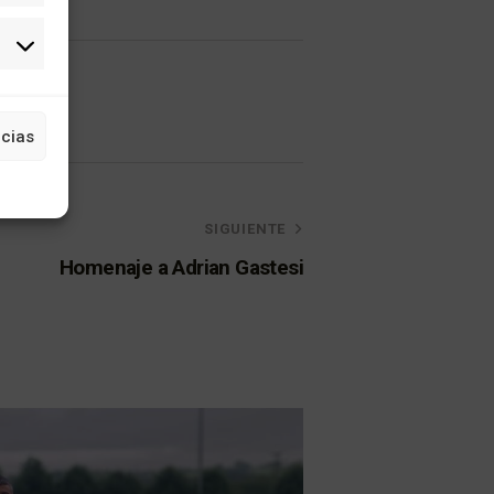
cias
SIGUIENTE
Homenaje a Adrian Gastesi