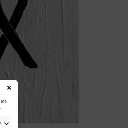
para
.
o