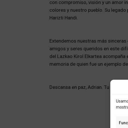
con compromiso, visión y un amor in
colores y nuestro pueblo. Su legado
Harizti Handi.
Extendemos nuestras más sinceras c
amigos y seres queridos en este difí
del Lazkao Kirol Elkartea acompaña e
memoria de quien fue un ejemplo de 
Descansa en paz, Adrian. Tu legado 
Usamos
mostra
Func