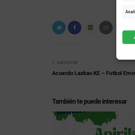
Anal
ANTERIOR
Acuerdo Lazkao KE – Futbol Emo
También te puede interesar