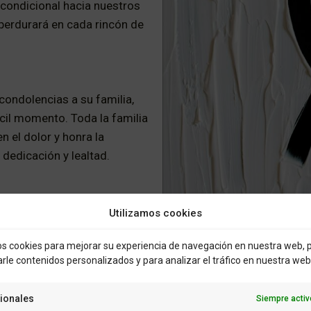
condicional hacia nuestros
 perdurará en cada rincón de
ondolencias a su familia,
cil momento. Toda la familia
n el dolor y honra la
dedicación y lealtad.
seguirá guiándonos.
Utilizamos cookies
 cookies para mejorar su experiencia de navegación en nuestra web, 
rle contenidos personalizados y para analizar el tráfico en nuestra web
ionales
Siempre activ