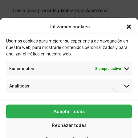
Tras alguna pregunta planteada, la Asamblea
concluyó en plena armonía y los asistentes tomaron
un pequeño refrigerio para hacer frente al calor
Utilizamos cookies
reinante.
Usamos cookies para mejorar su experiencia de navegación en
nuestra web, para mostrarle contenidos personalizados y para
analizar el tráfico en nuestra web.
Funcionales
Siempre activo
Analíticas
ANTERIOR
SIGUIENTE
Cena fin de
Acuerdo Lazkao KE –
temporada 23-24
Futbol Emotion
Aceptar todas
También te puede interesar
Rechazar todas