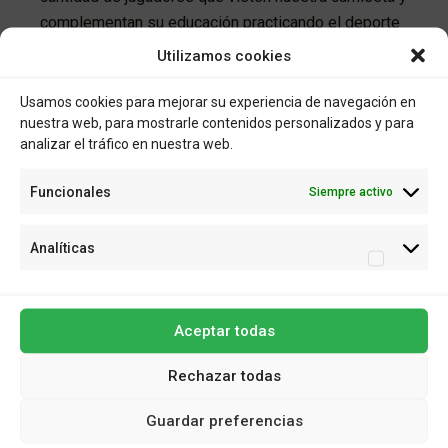
complementan su educación practicando el deporte
que les gusta.
Utilizamos cookies
Usamos cookies para mejorar su experiencia de navegación en
nuestra web, para mostrarle contenidos personalizados y para
analizar el tráfico en nuestra web.
Funcionales
Siempre activo
SIGUIENTE
Analíticas
Asamblea de socios
para finalizar la
Temporada
Aceptar todas
También te puede interesar
Rechazar todas
Guardar preferencias